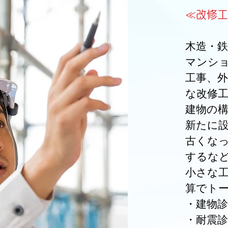
≪改修工
木造・
マンシ
工事、外
な改修
建物の
新たに
古くな
するな
小さな
算でト
・建物診
・耐震診